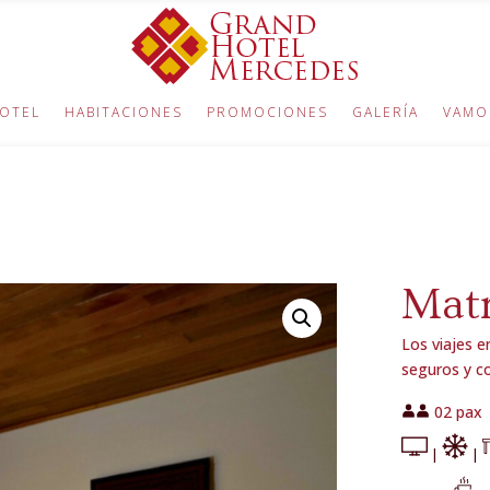
OTEL
HABITACIONES
PROMOCIONES
GALERÍA
VAMO
Mat
Los viajes 
seguros y co
02 pax
|
|