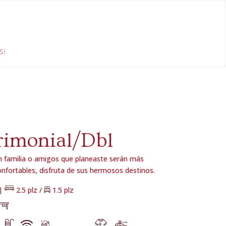
S!
rimonial/Dbl
en familia o amigos que planeaste serán más
nfortables, disfruta de sus hermosos destinos.
 |
2.5 plz /
1.5 plz