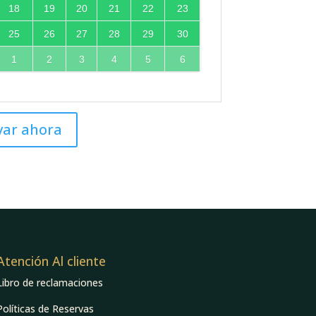
18
19
20
21
22
23
25
26
27
28
29
30
1
2
3
4
5
6
var ahora
Atención Al cliente
Libro de reclamaciones
Políticas de Reservas