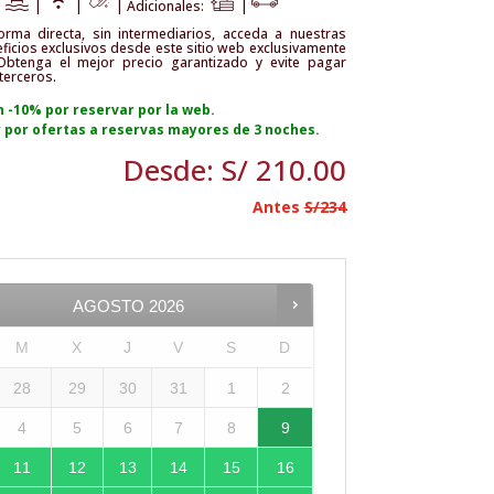
|
|
|
| Adicionales:
|
orma directa, sin intermediarios, acceda a nuestras
eficios exclusivos desde este sitio web exclusivamente
Obtenga el mejor precio garantizado y evite pagar
terceros.
 -10% por reservar por la web.
 por ofertas a reservas mayores de 3 noches.
Desde:
S/
210.00
Antes
S/234
AGOSTO
2026
M
X
J
V
S
D
28
29
30
31
1
2
4
5
6
7
8
9
11
12
13
14
15
16