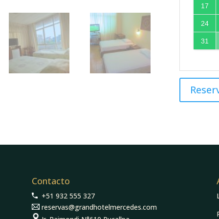
17
24
31
Reser
Contacto
+51 932 555 327
reservas@grandhotelmercedes.com
Jr. Raimondi N°610 Pucallpa