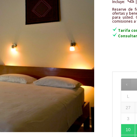
Incluye:
Reserve de f
ofertas y ben
para usted. 
comisiones a 
Tarifa con
Consultar
L
27
3
10