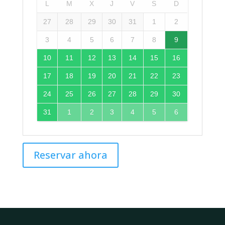
L
M
X
J
V
S
D
27
28
29
30
31
1
2
3
4
5
6
7
8
9
10
11
12
13
14
15
16
17
18
19
20
21
22
23
24
25
26
27
28
29
30
31
1
2
3
4
5
6
Reservar ahora